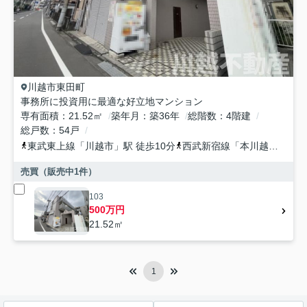
川越市
東田町
事務所に投資用に最適な好立地マンション
専有面積
21.52㎡
築年月
築36年
総階数
4階建
総戸数
54戸
東武東上線
「
川越市
」駅 徒歩10分
西武新宿線
「
本川越
」駅 徒
売買（販売中
1
件）
103
500万円
21.52㎡
1