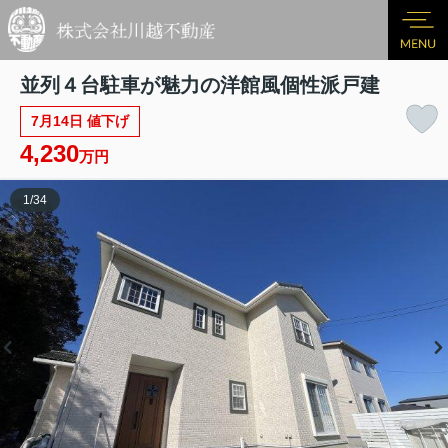
並列４台駐車が魅力の洋館風個性派戸建
7月14日 値下げ
4,230
万円
1
/
34