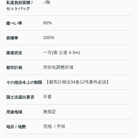
-/無
私道負担面積 /
セットバック
60%
建ぺい率
200%
容積率
一方(南 公道 4.3m)
接道状況
市街化調整区域
都市計画
【都市計画法34条12号要件必須】
その他法令上の制限
不要
国土法届出要否
無指定
用途地域
宅地 / 平坦
地目 / 地勢