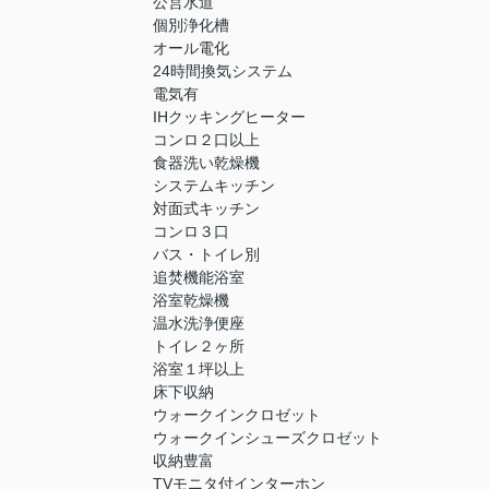
公営水道
個別浄化槽
オール電化
24時間換気システム
電気有
IHクッキングヒーター
コンロ２口以上
食器洗い乾燥機
システムキッチン
対面式キッチン
コンロ３口
バス・トイレ別
追焚機能浴室
浴室乾燥機
温水洗浄便座
トイレ２ヶ所
浴室１坪以上
床下収納
ウォークインクロゼット
ウォークインシューズクロゼット
収納豊富
TVモニタ付インターホン