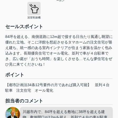
ーホン
浴室乾燥機
セールスポイント
84坪を超える、南側道路に12m超で接する日当たり風通し眺望に
優れた立地。そこに洋館を想起させるタマホームの注文住宅が聳
え建ち、統一感のある室内インテリアが住まう家族を温かく包み
込みます。長期優良住宅でオール電化、並列で車が４台駐車で
き、広い庭が「おうち時間」を楽しくさせる…そんな夢住宅をぜ
ひ見に来てくださいね！
ポイント
【都市計画法34条12号要件の方であれば購入可能】
並列４台
駐車
注文住宅
オール電化
担当者のコメント
川越市内で、84坪を超える敷地に38坪を超える建
物。敷地間口が12mを超え、並列で４台の車が駐車