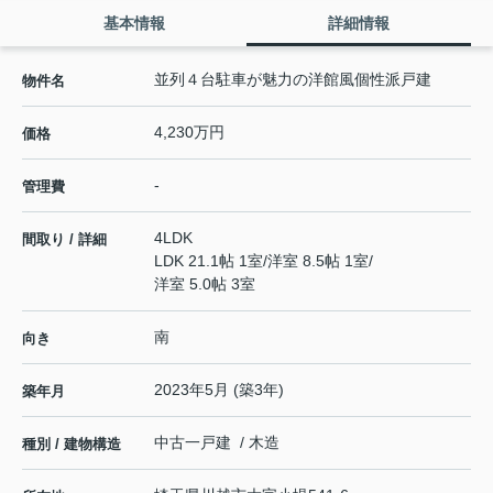
基本情報
詳細情報
並列４台駐車が魅力の洋館風個性派戸建
物件名
4,230万円
価格
-
管理費
4LDK
間取り / 詳細
LDK 21.1帖 1室
/
洋室 8.5帖 1室
/
洋室 5.0帖 3室
南
向き
2023年5月 (築3年)
築年月
中古一戸建 / 木造
種別 / 建物構造