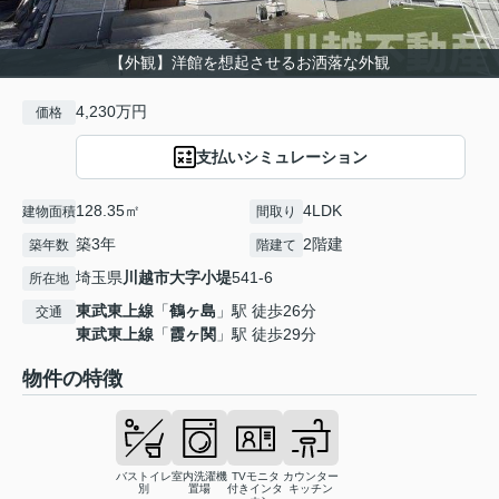
【外観】洋館を想起させるお洒落な外観
4,230万円
価格
支払いシミュレーション
128.35㎡
4LDK
建物面積
間取り
築3年
2階建
築年数
階建て
埼玉県
川越市
大字小堤
541-6
所在地
東武東上線
「
鶴ヶ島
」駅 徒歩26分
交通
東武東上線
「
霞ヶ関
」駅 徒歩29分
物件の特徴
バストイレ
室内洗濯機
TVモニタ
カウンター
別
置場
付きインタ
キッチン