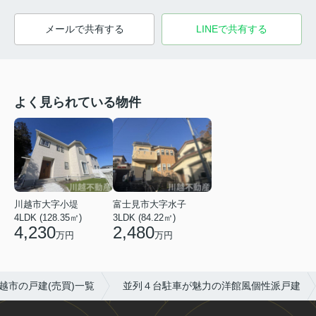
メールで共有する
LINEで共有する
よく見られている物件
川越市大字小堤
富士見市大字水子
4LDK (128.35㎡)
3LDK (84.22㎡)
4,230
2,480
万円
万円
越市の戸建(売買)一覧
並列４台駐車が魅力の洋館風個性派戸建