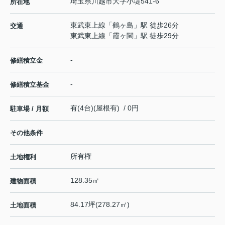
埼玉県
川越市
大字小堤
541-6
所在地
東武東上線
「
鶴ヶ島
」駅 徒歩26分
交通
東武東上線
「
霞ヶ関
」駅 徒歩29分
-
修繕積立金
-
修繕積立基金
有(4台)(屋根有) / 0円
駐車場 / 月額
その他条件
所有権
土地権利
128.35㎡
建物面積
84.17坪(278.27㎡)
土地面積